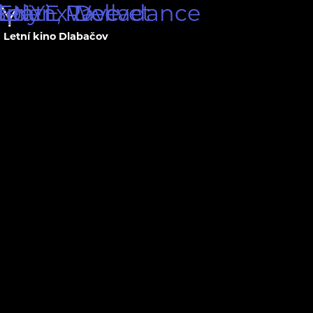
Eden, Wellvet
Späti x Decadance
tery
: NYE Rave
Y
Letní kino Dlabačov