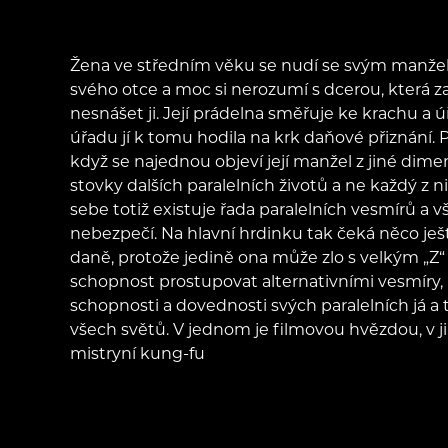
Žena ve středním věku se nudí se svým manže
svého otce a moc si nerozumí s dcerou, která 
nesnášet ji. Její prádelna směřuje ke krachu a 
úřadu jí k tomu hodila na krk daňové přiznání.
když se najednou objeví její manžel z jiné dimen
stovky dalších paralelních životů a ne každý z n
sebe totiž existuje řada paralelních vesmírů a 
nebezpečí. Na hlavní hrdinku tak čeká něco ješt
daně, protože jedině ona může zlo s velkým „Z“ z
schopnost prostupovat alternativními vesmíry, 
schopnosti a dovednosti svých paralelních já a 
všech světů. V jednom je filmovou hvězdou, v 
mistryní kung-fu