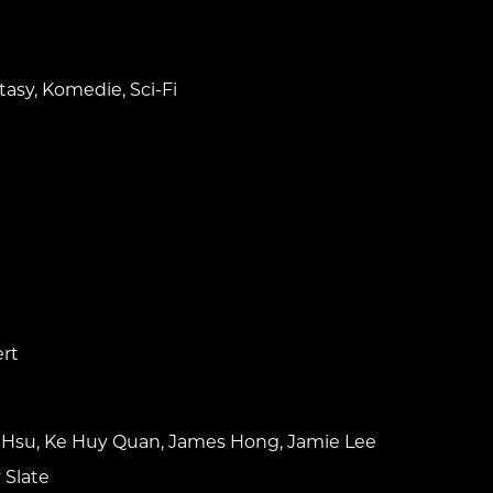
asy, Komedie, Sci-Fi
rt
e Hsu, Ke Huy Quan, James Hong, Jamie Lee
 Slate