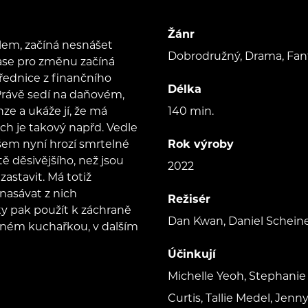
Žánr
lem, začíná nesnášet
Dobrodružný, Drama, Fant
zase pro změnu začíná
úřednice z finančního
Délka
 Právě sedí na daňovém,
ze a ukáže jí, že má
140 min.
ich je takový napřd. Vedle
všem nyní hrozí smrtelné
Rok výroby
ě děsivějšího, než jsou
2022
astavit. Má totiž
nasávat z nich
Režisér
ty pak použít k záchraně
Dan Kwan, Daniel Scheine
jiném kuchařkou, v dalším
Účinkují
Michelle Yeoh, Stephani
Curtis, Tallie Medel, Jenny