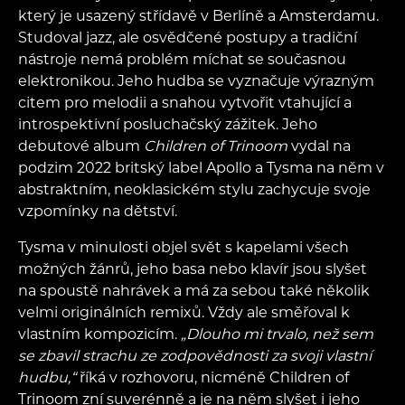
který je usazený střídavě v Berlíně a Amsterdamu.
Studoval jazz, ale osvědčené postupy a tradiční
nástroje nemá problém míchat se současnou
elektronikou. Jeho hudba se vyznačuje výrazným
citem pro melodii a snahou vytvořit vtahující a
introspektivní posluchačský zážitek. Jeho
debutové album
Children of Trinoom
vydal na
podzim 2022 britský label Apollo a Tysma na něm v
abstraktním, neoklasickém stylu zachycuje svoje
vzpomínky na dětství.
Tysma v minulosti objel svět s kapelami všech
možných žánrů, jeho basa nebo klavír jsou slyšet
na spoustě nahrávek a má za sebou také několik
velmi originálních remixů. Vždy ale směřoval k
vlastním kompozicím.
„Dlouho mi trvalo, než sem
se zbavil strachu ze zodpovědnosti za svoji vlastní
hudbu,“
říká v rozhovoru, nicméně Children of
Trinoom zní suverénně a je na něm slyšet i jeho