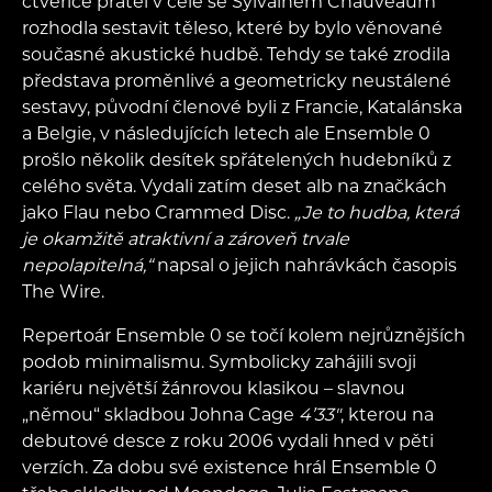
čtveřice přátel v čele se Sylvainem Chauveaum
rozhodla sestavit těleso, které by bylo věnované
současné akustické hudbě. Tehdy se také zrodila
představa proměnlivé a geometricky neustálené
sestavy, původní členové byli z Francie, Katalánska
a Belgie, v následujících letech ale Ensemble 0
prošlo několik desítek spřátelených hudebníků z
celého světa. Vydali zatím deset alb na značkách
jako Flau nebo Crammed Disc.
„Je to hudba, která
je okamžitě atraktivní a zároveň trvale
nepolapitelná,“
napsal o jejich nahrávkách časopis
The Wire.
Repertoár Ensemble 0 se točí kolem nejrůznějších
podob minimalismu. Symbolicky zahájili svoji
kariéru největší žánrovou klasikou – slavnou
„němou“ skladbou Johna Cage
4’33"
, kterou na
debutové desce z roku 2006 vydali hned v pěti
verzích. Za dobu své existence hrál Ensemble 0