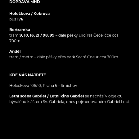
DOPRAVA MHD
Holečkova / Kobrova
bus
176
Bertramka
tram
9, 10, 16, 21 / 98, 99
– dále pěšky ulicí Na Čečeličce cca
700m
Anděl
tram / metro – dále pěšky přes park Sacré Coeur cca 700m
KDE NÁS NAJDETE
Holečkova 106/10, Praha 5 – Smíchov
Letní scéna Gabriel / Letní kino Gabriel
se nachází v objektu
bývalého kláštera Sv. Gabriela, dnes pojmenovaném Gabriel Loci.