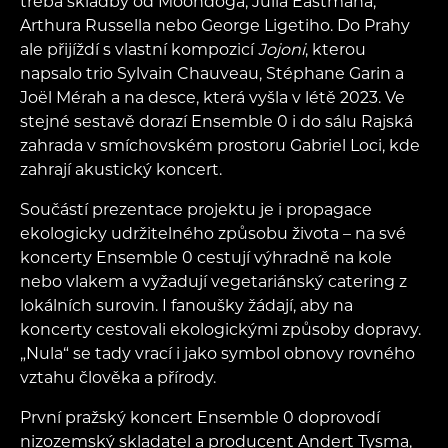
třeba skladby od Moondoga, Julia Eastmana,
Arthura Russella nebo George Ligetiho. Do Prahy
ale přijíždí s vlastní kompozicí
Jojoni
, kterou
napsalo trio Sylvain Chauveau, Stéphane Garin a
Joël Mérah a na desce, která vyšla v létě 2023. Ve
stejné sestavě dorazí Ensemble 0 i do sálu Rajská
zahrada v smíchovském prostoru Gabriel Loci, kde
zahrají akustický koncert.
Součástí prezentace projektu je i propagace
ekologicky udržitelného způsobu života – na své
koncerty Ensemble 0 cestují výhradně na kole
nebo vlakem a vyžadují vegetariánský catering z
lokálních surovin. I fanoušky žádají, aby na
koncerty cestovali ekologickými způsoby dopravy.
„Nula“ se tady vrací i jako symbol obnovy rovného
vztahu člověka a přírody.
První pražský koncert Ensemble 0 doprovodí
nizozemský skladatel a producent Andert Tysma,