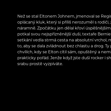
Než se stal Eltonem Johnem, jmenoval se Regina
oplácaný kluk, který si příliš nerozuměl s rodiči,
náramně. Zpočátku jen dělal křoví úspěšnější
potkal svou nejspřízněnější duši, textaře Bern
setkání vedla strmá cesta na absolutní vrchol, m
to, aby se dala zvládnout bez chlastu a drog. 
chvílích, kdy se Elton cítil sám, opuštěný a nem
prakticky pořád. Jenže když jste duší rocker i
srabu prostě vyzpíváte.