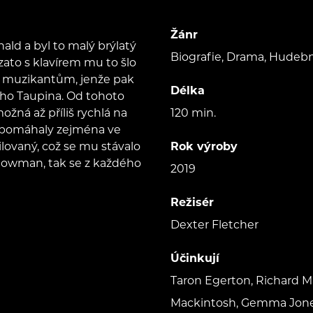
Žánr
ld a byl to malý brýlatý
Biografie, Drama, Hudebn
 zato s klavírem mu to šlo
m muzikantům, jenže pak
Délka
ieho Taupina. Od tohoto
ožná až příliš rychlá na
120 min.
Ty pomáhaly zejména ve
ilovaný, což se mu stávalo
Rok výroby
 showman, tak se z každého
2019
Režisér
Dexter Fletcher
Účinkují
Taron Egerton, Richard M
Mackintosh, Gemma Jones