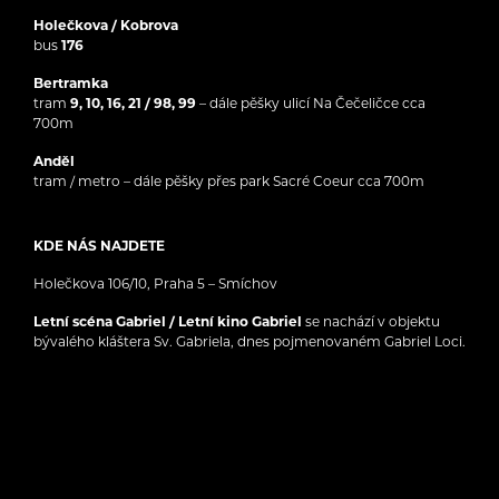
Holečkova / Kobrova
bus
176
Bertramka
tram
9, 10, 16, 21 / 98, 99
– dále pěšky ulicí Na Čečeličce cca
700m
Anděl
tram / metro – dále pěšky přes park Sacré Coeur cca 700m
KDE NÁS NAJDETE
Holečkova 106/10, Praha 5 – Smíchov
Letní scéna Gabriel / Letní kino Gabriel
se nachází v objektu
bývalého kláštera Sv. Gabriela, dnes pojmenovaném Gabriel Loci.