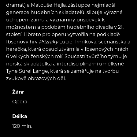
dramat) a Matouše Hejla, zástupce nejmladší
generace hudebních skladatelů, slibuje výrazné
uchopení žánru a významný příspěvek k
možnostem a podobám hudebního divadla v 21.
století. Libreto pro operu vytvořila na podkladě
Ibsenovy hry
Přízraky
Lucie Trmíková, scénáristka a
herečka, která dosud ztvárnila v Ibsenových hrách
6 velkých ženských rolí. Součastí tvůrčího týmu je
norská skladatelka a interdisciplinární umělkyně
Tyne Surel Lange, která se zaměřuje na tvorbu
zvukově obrazových děl.
Žánr
Opera
Délka
120 min.