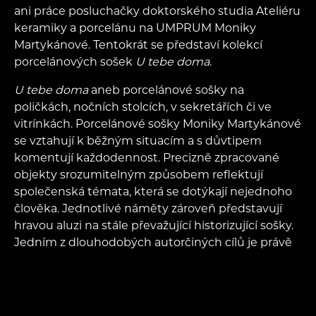
ani práce posluchačky doktorského studia Ateliéru
keramiky a porcelánu na UMPRUM Moniky
Martykánové. Tentokrát se představí kolekcí
porcelánových sošek
U tebe doma
.
U tebe doma
aneb porcelánové sošky na
poličkách, nočních stolcích, v sekretářích či ve
vitrínkách. Porcelánové sošky Moniky Martykánové
se vztahují k běžným situacím a s důvtipem
komentují každodennost. Precizně zpracované
objekty srozumitelným způsobem reflektují
společenská témata, která se dotýkají nejednoho
člověka. Jednotlivé náměty zároveň představují
hravou aluzi na stále převažující historizující sošky.
Jedním z dlouhodobých autorčiných cílů je právě
revitalizace a aktualizace tradičního odvětví
drobné figurální porcelánové plastiky.
Žánr