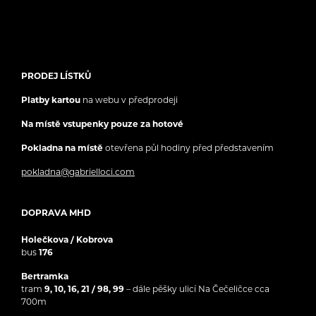
PRODEJ LÍSTKŮ
Platby kartou
na webu v předprodeji
Na místě vstupenky pouze za hotové
Pokladna na místě
otevřena půl hodiny před představením
pokladna@gabrielloci.com
DOPRAVA MHD
Holečkova / Kobrova
bus
176
Bertramka
tram
9, 10, 16, 21 / 98, 99
– dále pěšky ulicí Na Čečeličce cca
700m