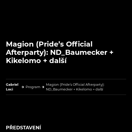
Magion (Pride’s Official
Afterparty): ND_Baumecker +
Kikelomo + další
Gabriel
Magion (Pride’s Official Afterparty):
Program
Loci
ND_Baumecker + Kikelomo + další
PŘEDSTAVENÍ