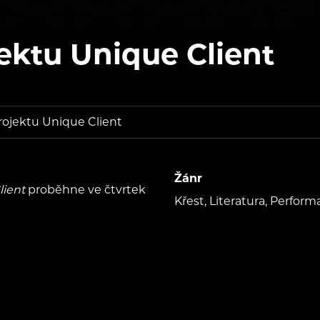
jektu Unique Client
rojektu Unique Client
Žánr
lient
proběhne ve čtvrtek
Křest, Literatura, Perfor