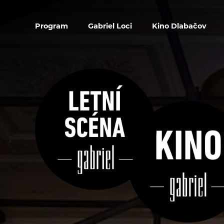
Program
Gabriel Loci
Kino Dlabačov