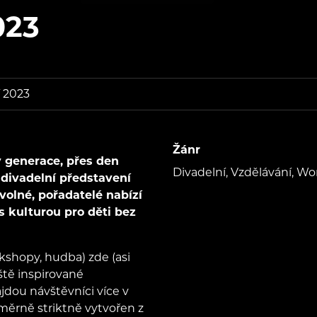
023
í 2023
Žánr
y generace, přes den
Divadelní, Vzdělávání, Wo
 divadelní představení
volné, pořadatelé nabízí
s kulturou pro děti bez
kshopy, hudba) zde (asi
ště inspirované
dou návštěvníci více v
poměrně striktně vytvořen z