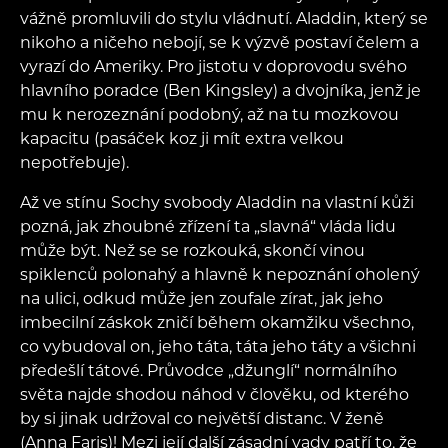
vážně promluvili do stylu vládnutí. Aladdin, který se
nikoho a ničeho nebojí, se k výzvě postaví čelem a
vyrazí do Ameriky. Pro jistotu v doprovodu svého
hlavního poradce (Ben Kingsley) a dvojníka, jenž je
mu k nerozeznání podobný, až na tu mozkovou
kapacitu (pasáček koz ji mít extra velkou
nepotřebuje).
Až ve stínu Sochy svobody Aladdin na vlastní kůži
pozná, jak zhoubné zřízení ta „slavná“ vláda lidu
může být. Než se se rozkouká, skončí vinou
spiklenců polonahý a hlavně k nepoznání oholený
na ulici, odkud může jen zoufale zírat, jak jeho
imbecilní záskok zničí během okamžiku všechno,
co vybudoval on, jeho táta, táta jeho táty a všichni
předešlí tátové. Průvodce „džunglí“ normálního
světa najde shodou náhod v člověku, od kterého
by si jinak udržoval co největší distanc. V ženě
(Anna Faris)! Mezi její další zásadní vady patří to, že