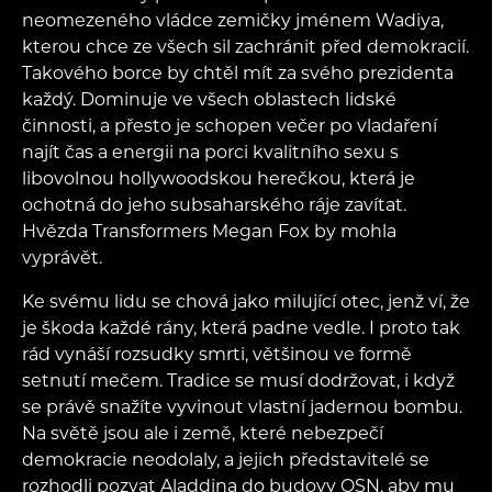
neomezeného vládce zemičky jménem Wadiya,
kterou chce ze všech sil zachránit před demokracií.
Takového borce by chtěl mít za svého prezidenta
každý. Dominuje ve všech oblastech lidské
činnosti, a přesto je schopen večer po vladaření
najít čas a energii na porci kvalitního sexu s
libovolnou hollywoodskou herečkou, která je
ochotná do jeho subsaharského ráje zavítat.
Hvězda Transformers Megan Fox by mohla
vyprávět.
Ke svému lidu se chová jako milující otec, jenž ví, že
je škoda každé rány, která padne vedle. I proto tak
rád vynáší rozsudky smrti, většinou ve formě
setnutí mečem. Tradice se musí dodržovat, i když
se právě snažíte vyvinout vlastní jadernou bombu.
Na světě jsou ale i země, které nebezpečí
demokracie neodolaly, a jejich představitelé se
rozhodli pozvat Aladdina do budovy OSN, aby mu