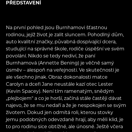
PŘEDSTAVENÍ
Na první pohled jsou Burnhamovi šťastnou
rodinou, jejíž život je zalit sluncem. Pohodlný dům,
auto kvalitní značky, půvabná dospívající dcera,
studující na správné škole, rodiče úspěšní ve svém
povolání. Nikdo se tedy nediví, že paní
Burnhamová (Annette Bening) je věčně samý
úsměv – alespoň na veřejnosti. Ve skutečnosti je
ale všechno jinak. Obraz dokonalosti matce
Carolyn a dceři Jane neustále kazí otec Lester
(Kevin Spacey). Není tím ramenatým, snědým
„plejbojem“ a co je horší, začíná stále častěji dávat
najevo, že se mu nedaří a že je nespokojen se svým
životem. Dokud jen odmítá roli, kterou stovky
jemu podobných odevzdaně hrají, aby měli klid, je
to pro rodinu sice obtížné, ale únosné. Ještě včera