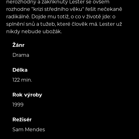
nerozhodný a zakřiknutý Lester se ovšem
rozhodne "krizi středního věku" řešit nečekaně
radikálně. Dojde mu totiž, o co v životě jde: o
splnění snů a tužeb, které člověk má. Lester už
nikdy nebude ubožák.
Žánr
Drama
Délka
122 min.
Rok výroby
1999
Režisér
Sam Mendes