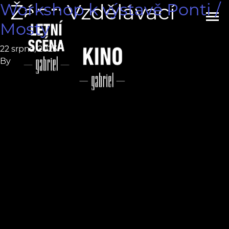
Workshop k výstavě Ponti /
Žánr:
Vzdělávací
Mosty
22 srpna, 2023
By