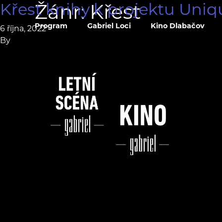
Křest knihy k projektu Uniq
Žánr:
Křest
Program
Gabriel Loci
Kino Dlabačov
6 října, 2022
By