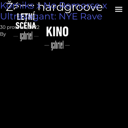
Komiks x No Remorse x
Žánr:
hardgroove
Ultravagant: NYE Rave
30 prosince, 2022
By